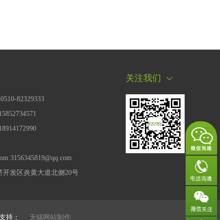
关注我们
0510-82329333
5852734571
8914172990
om 3156345819@qq.com
开发区炎黄大道北侧20号
支持：
无锡网站制作